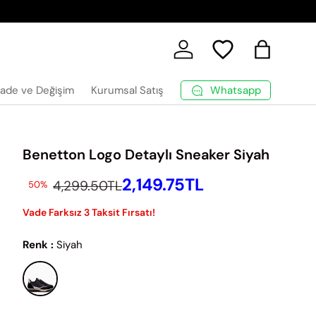
Giriş Yap
Sepet
Whatsapp
İade ve Değişim
Kurumsal Satış
Benetton Logo Detaylı Sneaker Siyah
İndirimli Fiyatı
2,149.75TL
İndirimsiz Fiyat
4,299.50TL
50%
Vade Farksız 3 Taksit Fırsatı!
Renk :
Siyah