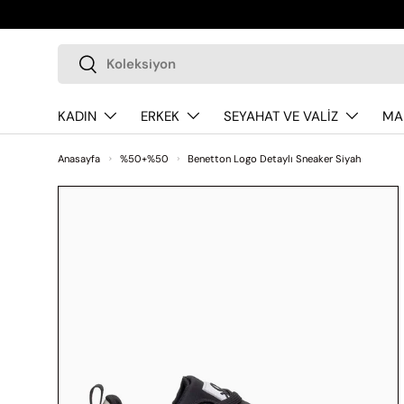
İçeriği atla
Ara
Ara
KADIN
ERKEK
SEYAHAT VE VALİZ
MA
Anasayfa
%50+%50
Benetton Logo Detaylı Sneaker Siyah
Ürün bilgilerine atla