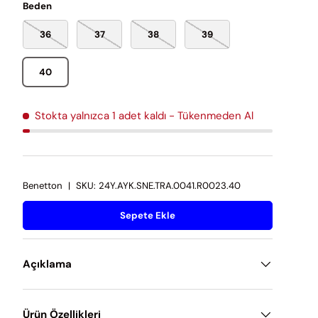
Beden
36
37
38
39
40
Stokta yalnızca 1 adet kaldı
- Tükenmeden Al
Benetton
|
SKU:
24Y.AYK.SNE.TRA.0041.R0023.40
Sepete Ekle
Açıklama
Ürün Özellikleri