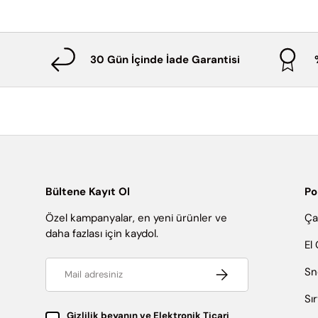
30 Gün İçinde İade Garantisi
Bültene Kayıt Ol
Po
Özel kampanyalar, en yeni ürünler ve
Ça
daha fazlası için kaydol.
El
Email
Abone ol
Sn
Sı
Gizlilik beyanın
ve
Elektronik Ticari