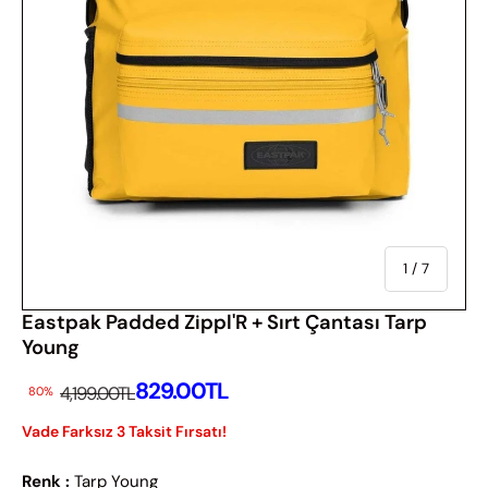
Of
1
/
7
Eastpak Padded Zippl'R + Sırt Çantası Tarp
Young
İndirimli Fiyatı
829.00TL
İndirimsiz Fiyat
4,199.00TL
80%
Vade Farksız 3 Taksit Fırsatı!
Renk :
Tarp Young