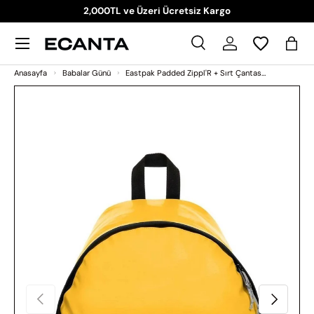
2,000TL ve Üzeri Ücretsiz Kargo
İçeriği atla
Menü
Ara
Giriş Yap
Sep
Ara
Ara
Anasayfa
Babalar Günü
Eastpak Padded Zippl'R + Sırt Çantası Tarp Young
Ürün bilgilerine atla
Önceki
Sonraki