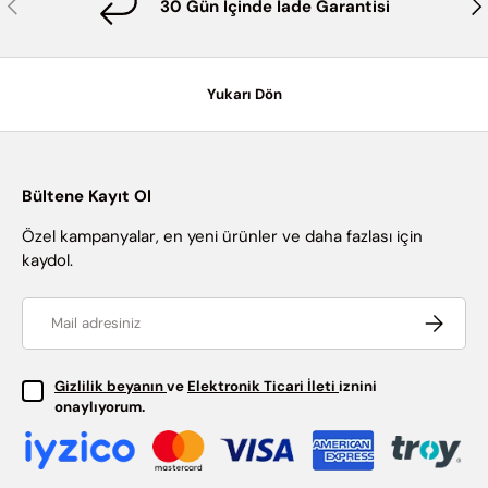
Önceki
Son
30 Gün İçinde İade Garantisi
Yukarı Dön
Bültene Kayıt Ol
Özel kampanyalar, en yeni ürünler ve daha fazlası için
kaydol.
Email
Abone ol
Gizlilik beyanın
ve
Elektronik Ticari İleti
iznini
onaylıyorum.