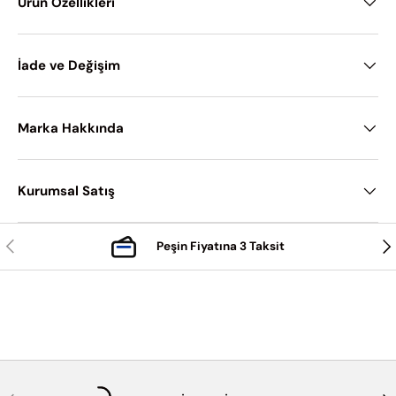
Ürün Özellikleri
İade ve Değişim
Marka Hakkında
Kurumsal Satış
Önceki
Son
Peşin Fiyatına 3 Taksit