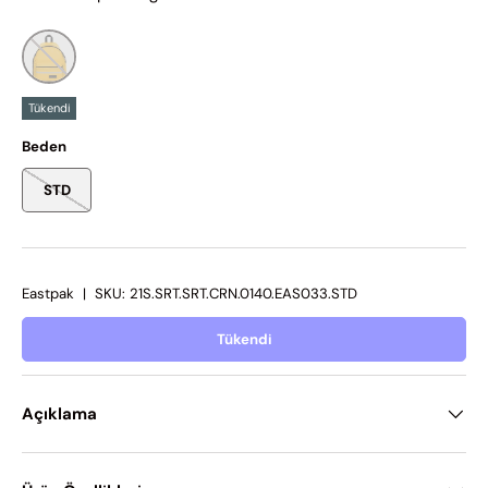
Tükendi
Beden
STD
Eastpak
|
SKU:
21S.SRT.SRT.CRN.0140.EAS033.STD
Tükendi
Açıklama