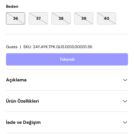
Beden
36
37
38
39
40
Guess
|
SKU:
24Y.AYK.TPK.GUS.0013.00001.36
Tükendi
Açıklama
Ürün Özellikleri
İade ve Değişim