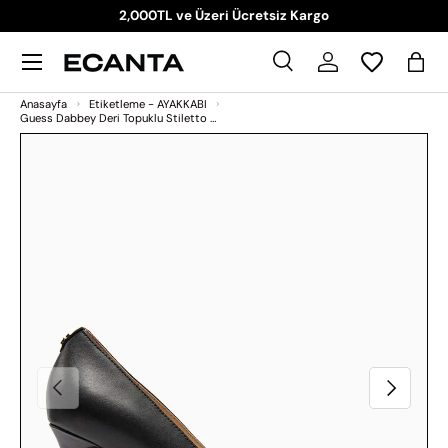
2,000TL ve Üzeri Ücretsiz Kargo
İçeriği atla
Menü
Ara
Giriş Yap
Sep
Ara
Ara
Anasayfa
Etiketleme - AYAKKABI
Guess Dabbey Deri Topuklu Stiletto Black
Görsel 1 artık galeri görünümünde kullanılabilir
Ürün bilgilerine atla
Önceki
Sonraki