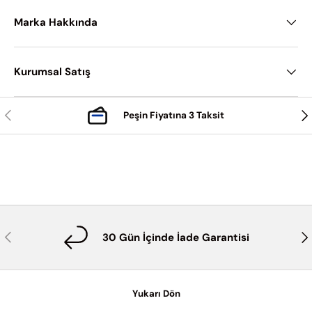
Marka Hakkında
Kurumsal Satış
Önceki
Son
Peşin Fiyatına 3 Taksit
Önceki
Son
30 Gün İçinde İade Garantisi
Yukarı Dön