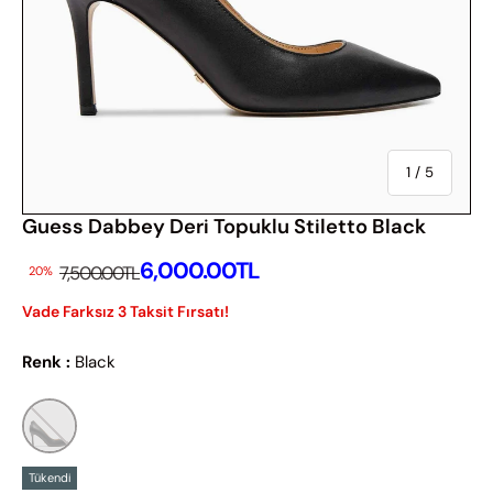
Of
1
/
5
Guess Dabbey Deri Topuklu Stiletto Black
İndirimli Fiyatı
6,000.00TL
İndirimsiz Fiyat
7,500.00TL
20%
Vade Farksız 3 Taksit Fırsatı!
Renk :
Black
Tükendi