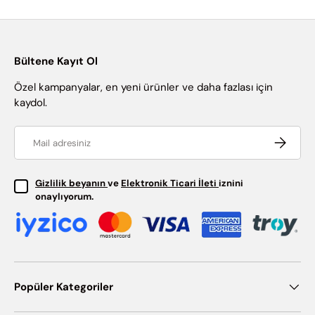
Bültene Kayıt Ol
Özel kampanyalar, en yeni ürünler ve daha fazlası için
kaydol.
Email
Abone ol
Gizlilik beyanın
ve
Elektronik Ticari İleti
iznini
onaylıyorum.
Popüler Kategoriler