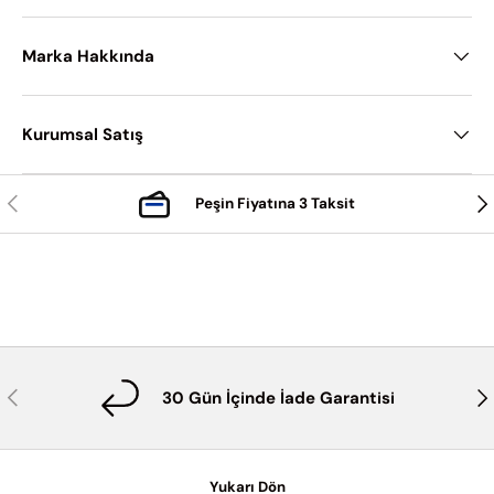
Marka Hakkında
Kurumsal Satış
Önceki
Son
Peşin Fiyatına 3 Taksit
Önceki
Son
30 Gün İçinde İade Garantisi
Yukarı Dön