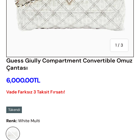
Of
1
/
3
Guess Giully Compartment Convertible Omuz
Çantası
İndirimsiz Fiyat
6,000.00TL
Vade Farksız 3 Taksit Fırsatı!
Tükendi
Renk:
White Multi