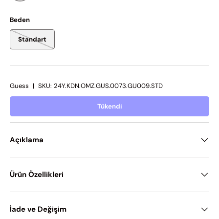
White Multi
Beden
Standart
Guess
|
SKU:
24Y.KDN.OMZ.GUS.0073.GU009.STD
Tükendi
Açıklama
Ürün Özellikleri
İade ve Değişim