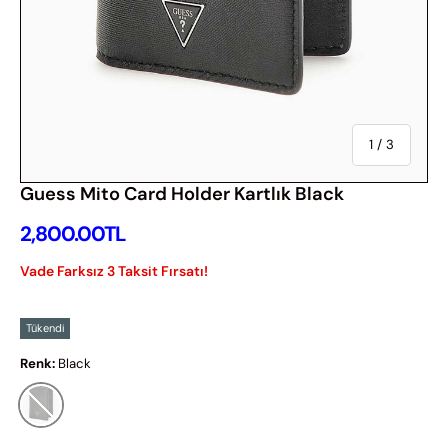
Of
1
/
3
Guess Mito Card Holder Kartlık Black
İndirimsiz Fiyat
2,800.00TL
Vade Farksız 3 Taksit Fırsatı!
Tükendi
Renk:
Black
Black