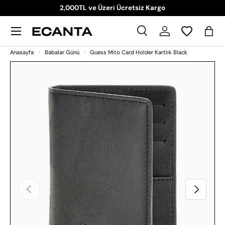
2,000TL ve Üzeri Ücretsiz Kargo
İçeriği atla
Menü
Ara
Giriş Yap
Sep
Ara
Ara
Anasayfa
Babalar Günü
Guess Mito Card Holder Kartlık Black
Ürün bilgilerine atla
Önceki
Sonraki