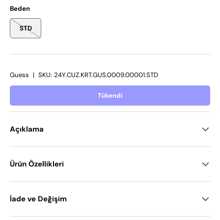
Beden
STD
Guess
|
SKU:
24Y.CUZ.KRT.GUS.0009.00001.STD
Tükendi
Açıklama
Ürün Özellikleri
İade ve Değişim