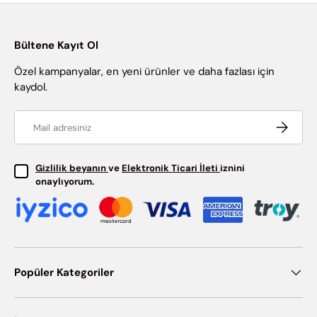
Bültene Kayıt Ol
Özel kampanyalar, en yeni ürünler ve daha fazlası için
kaydol.
Email
Abone ol
Gizlilik beyanın
ve
Elektronik Ticari İleti
iznini
onaylıyorum.
Popüler Kategoriler