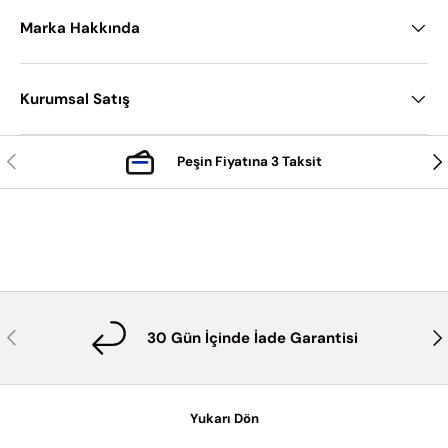
Marka Hakkında
Kurumsal Satış
Önceki
Son
Peşin Fiyatına 3 Taksit
Önceki
Son
30 Gün İçinde İade Garantisi
Yukarı Dön