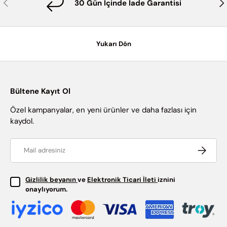
Önceki
Son
30 Gün İçinde İade Garantisi
Yukarı Dön
Bültene Kayıt Ol
Özel kampanyalar, en yeni ürünler ve daha fazlası için
kaydol.
Email
Abone ol
Gizlilik beyanın
ve
Elektronik Ticari İleti
iznini
onaylıyorum.