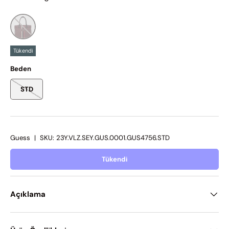
Tükendi
Beden
STD
Guess
|
SKU:
23Y.VLZ.SEY.GUS.0001.GUS4756.STD
Tükendi
Açıklama