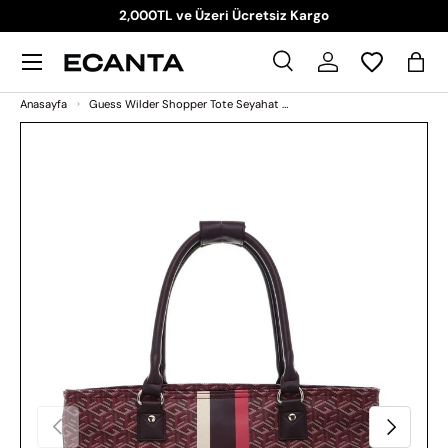
2,000TL ve Üzeri Ücretsiz Kargo
İçeriği atla
Menü
Ara
Giriş Yap
Sep
Ara
Ara
Anasayfa
Guess Wilder Shopper Tote Seyahat Çantası Mtg Wash
Görsel 1 artık galeri görünümünde kullanılabilir
Ürün bilgilerine atla
Önceki
Sonraki