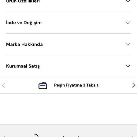
Ürün Özellikleri
İade ve Değişim
Marka Hakkında
Kurumsal Satış
Önceki
Son
Peşin Fiyatına 3 Taksit