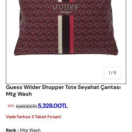
Of
1
/
5
Guess Wilder Shopper Tote Seyahat Çantası
Mtg Wash
İndirimli Fiyatı
5,328.00TL
İndirimsiz Fiyat
6,660.00TL
20%
Vade Farksız 3 Taksit Fırsatı!
Renk :
Mtg Wash