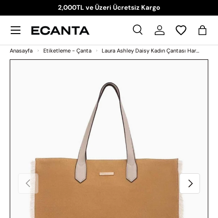
2,000TL ve Üzeri Ücretsiz Kargo
İçeriği atla
Menü
Ara
Giriş Yap
Sep
Ara
Ara
Anasayfa
Etiketleme - Çanta
Laura Ashley Daisy Kadın Çantası Hardal
Ürün bilgilerine atla
Önceki
Sonraki