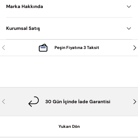
Marka Hakkında
Kurumsal Satış
Önceki
Son
Peşin Fiyatına 3 Taksit
Önceki
Son
30 Gün İçinde İade Garantisi
Yukarı Dön