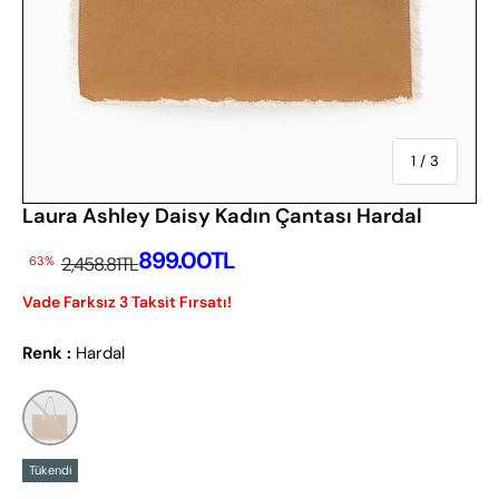
Of
1
/
3
Laura Ashley Daisy Kadın Çantası Hardal
İndirimli Fiyatı
899.00TL
İndirimsiz Fiyat
2,458.81TL
63%
Vade Farksız 3 Taksit Fırsatı!
Renk :
Hardal
Tükendi