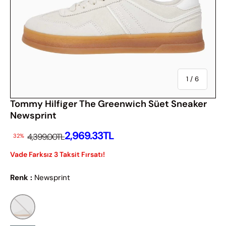
Of
1
/
6
Tommy Hilfiger The Greenwich Süet Sneaker
Newsprint
İndirimli Fiyatı
2,969.33TL
İndirimsiz Fiyat
4,399.00TL
32%
Vade Farksız 3 Taksit Fırsatı!
Renk :
Newsprint