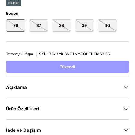
Tükendi
Beden
36
37
38
39
40
Tommy Hilfiger
|
SKU:
25Y.AYK.SNE.TMY.0011.THF1452.36
Tükendi
Açıklama
Ürün Özellikleri
İade ve Değişim