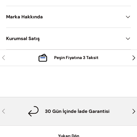
Marka Hakkında
Kurumsal Satış
Önceki
Son
Peşin Fiyatına 3 Taksit
Önceki
Son
30 Gün İçinde İade Garantisi
Yukarı Dön