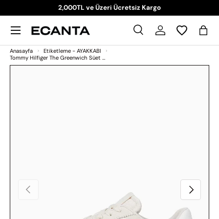
2,000TL ve Üzeri Ücretsiz Kargo
İçeriği atla
Menü
Ara
Giriş Yap
Sep
Ara
Ara
Anasayfa
Etiketleme - AYAKKABI
Tommy Hilfiger The Greenwich Süet Sneaker Newsprint
Ürün bilgilerine atla
Önceki
Sonraki